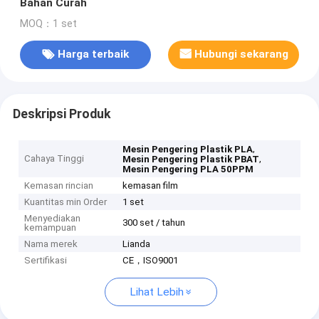
Bahan Curah
MOQ：1 set
Harga terbaik
Hubungi sekarang
Deskripsi Produk
,
Mesin Pengering Plastik PLA
Cahaya Tinggi
,
Mesin Pengering Plastik PBAT
Mesin Pengering PLA 50PPM
Kemasan rincian
kemasan film
Kuantitas min Order
1 set
Menyediakan
300 set / tahun
kemampuan
Nama merek
Lianda
Sertifikasi
CE，ISO9001
Lihat Lebih