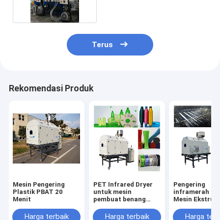
Terus
Rekomendasi Produk
Mesin Pengering
PET Infrared Dryer
Pengering
Plastik PBAT 20
untuk mesin
inframerah un
Menit
pembuat benang
Mesin Ekstrusi
monofilamen hewan
Genteng Gelo
peliharaan, 50ppm,
Plastik PET,
Harga terbaik
Harga terbaik
Harga terb