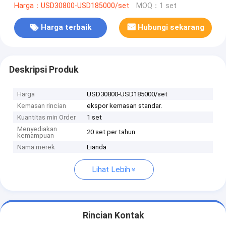
Harga：USD30800-USD185000/set
MOQ：1 set
Harga terbaik
Hubungi sekarang
Deskripsi Produk
Harga
USD30800-USD185000/set
Kemasan rincian
ekspor kemasan standar.
Kuantitas min Order
1 set
Menyediakan
20 set per tahun
kemampuan
Nama merek
Lianda
Lihat Lebih
Rincian Kontak