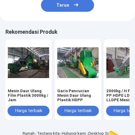
Terus
Rekomendasi Produk
Mesin Daur Ulang
Garis Pencucian
2000kg / H PE
Film Plastik 3000kg /
Mesin Daur Ulang
PP HDPE LDPE
Jam
Plastik HDPP
LLDPE Mesin C
Gesekan Plast
Harga terbaik
Harga terbaik
Harga terb
Rumah
Tentang kita
Hubungi kami
Desktop Site