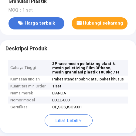
Granulasi Plastik
MOQ：1 set
Harga terbaik
Hubungi sekarang
Deskripsi Produk
,
3Phase mesin pelletizing plastik
Cahaya Tinggi
,
mesin pelletizing Film 3Phase
mesin granulasi plastik 1000kg / H
Kemasan rincian
Paket standar pabrik atau paket khusus
Kuantitas min Order
1 set
Nama merek
LIANDA
Nomor model
LDZL-800
Sertifikasi
CE,SGS,ISO9001
Lihat Lebih