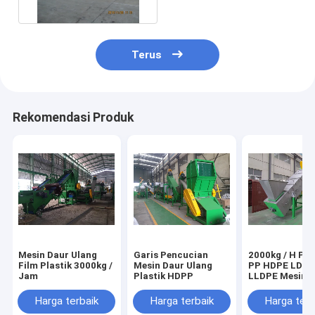
Terus
Rekomendasi Produk
Mesin Daur Ulang
Garis Pencucian
2000kg / H PE
Film Plastik 3000kg /
Mesin Daur Ulang
PP HDPE LDPE
Jam
Plastik HDPP
LLDPE Mesin C
Gesekan Plast
Harga terbaik
Harga terbaik
Harga terb