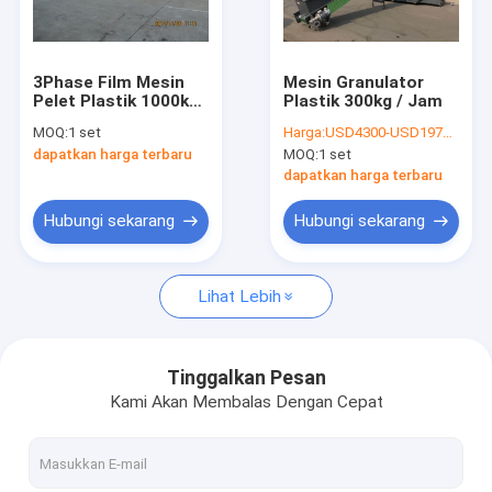
Hubungi kami
3Phase Film Mesin
Mesin Granulator
Pelet Plastik 1000kg
Plastik 300kg / Jam
mesin daur ulang plastik
/ H Mesin Granulasi
MOQ:
1 set
Harga:
USD4300-USD197000
Plastik
dapatkan harga terbaru
MOQ:
1 set
Mesin Daur Ulang Botol Plastik
dapatkan harga terbaru
Mesin Daur Ulang Film Plastik
Hubungi sekarang
Hubungi sekarang
Garis Granulasi Plastik
Lihat Lebih
Mesin Pengering Plastik
Mesin Penghancur Poros Tunggal
Tinggalkan Pesan
Kami Akan Membalas Dengan Cepat
Mesin penghancur poros ganda
Mesin Penghancur Plastik