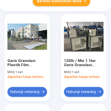
Berikan Kebutuhan Anda
Garis Granulasi
1200r / Min 1.1kw
Plastik Film
Garis Granulasi
Pertanian Satu
Plastik Dengan
MOQ:
1 set
MOQ:
1 set
Tahap
Penjepit Pencocokan
dapatkan harga terbaru
dapatkan harga terbaru
Hubungi sekarang
Hubungi sekarang