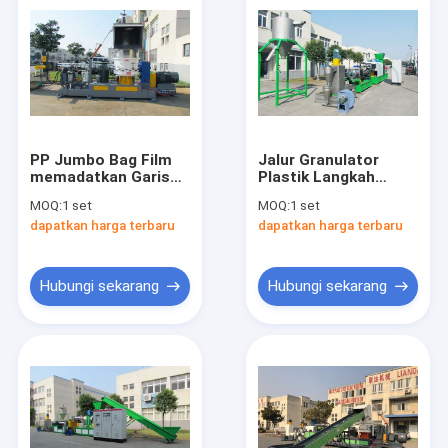
PP Jumbo Bag Film
Jalur Granulator
memadatkan Garis
Plastik Langkah
Granulasi Plastik
Ganda Untuk Tas
MOQ:
1 set
MOQ:
1 set
Infus
dapatkan harga terbaru
dapatkan harga terbaru
Hubungi sekarang
Hubungi sekarang
Rumah
Produk
Tentang kita