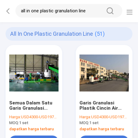
All In One Plastic Granulation Line
(51)
Semua Dalam Satu
Garis Granulasi
Garis Granulasi
Plastik Cincin Air
Plastik Pemadatan
Tahap Ganda
Harga:
USD4300-USD197000
Harga:
USD4300-USD197000
800kg / H
MOQ:
1 set
MOQ:
1 set
dapatkan harga terbaru
dapatkan harga terbaru