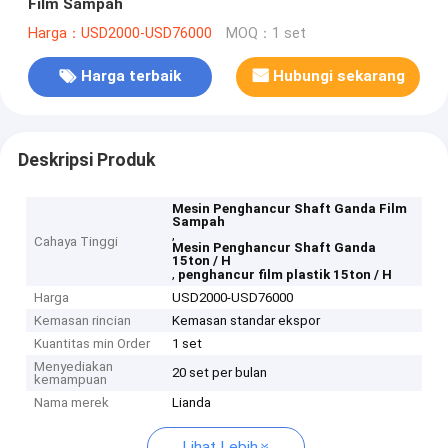
Film Sampah
Harga：USD2000-USD76000
MOQ：1 set
Harga terbaik
Hubungi sekarang
Deskripsi Produk
Mesin Penghancur Shaft Ganda Film
Sampah
,
Cahaya Tinggi
Mesin Penghancur Shaft Ganda
15ton / H
,
penghancur film plastik 15ton / H
Harga
USD2000-USD76000
Kemasan rincian
Kemasan standar ekspor
Kuantitas min Order
1 set
Menyediakan
20 set per bulan
kemampuan
Nama merek
Lianda
Lihat Lebih